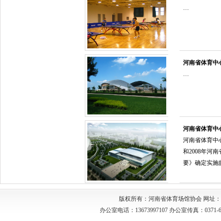
…
河南省体育中
…
河南省体育中
河南省体育中心
和2008年
要》确定实施
版权所有：河南省体育场馆协会 网址：http://w
办公室电话：13673997107 办公室传真：03