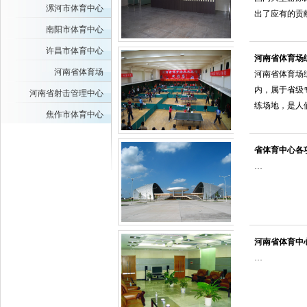
漯河市体育中心
出了应有的贡
南阳市体育中心
许昌市体育中心
河南省体育场
河南省体育场
河南省体育场
内，属于省级
河南省射击管理中心
练场地，是人
焦作市体育中心
省体育中心各
…
河南省体育中
…