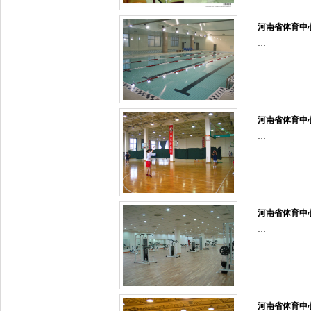
河南省体育中
…
河南省体育中
…
河南省体育中
…
河南省体育中